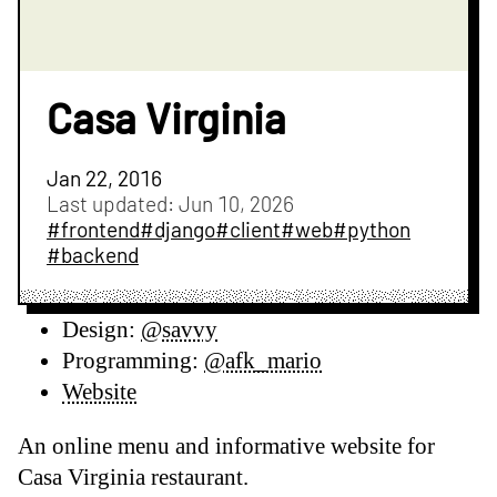
Casa Virginia
Jan 22, 2016
Last updated:
Jun 10, 2026
#frontend
#django
#client
#web
#python
#backend
Design:
@savvy
Programming:
@afk_mario
Website
An online menu and informative website for
Casa Virginia restaurant.