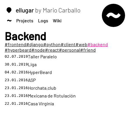
ellugar
by Mario Carballo
Projects
Logs
Wiki
Backend
#frontend
#django
#python
#client
#web
#backend
#hyperbeard
#node
#react
#personal
#friend
Taller Paralelo
02.07.2019
Liga
30.01.2019
HyperBeard
04.02.2016
ASP
23.01.2016
Horchata.club
23.01.2016
Mexicana de Rotulación
23.01.2016
Casa Virginia
22.01.2016